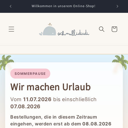
Direkt
zum
Willkommen in unserem Online-Shop!
Inhalt
Warenkorb
🌴

SOMMERPAUSE
Wir machen Urlaub
Vom
11.07.2026
bis einschließlich
07.08.2026
Bestellungen, die in diesem Zeitraum
eingehen, werden erst ab dem
08.08.2026