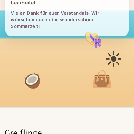
bearbeitet.
Vielen Dank für euer Verständnis. Wir
wünschen euch eine wunderschöne
Sommerzeit!
👒
☀️
👜
🥥
K
Greiflinge