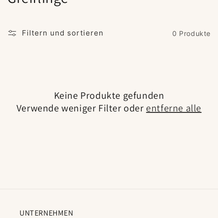
a
t
Filtern und sortieren
0 Produkte
e
g
o
Keine Produkte gefunden
r
Verwende weniger Filter oder
entferne alle
i
e
:
UNTERNEHMEN