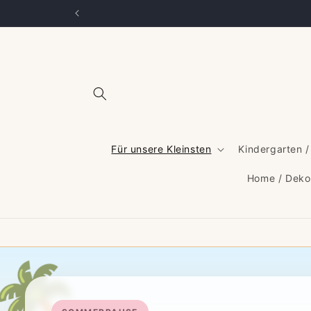
Direkt
zum
Inhalt
Für unsere Kleinsten
Kindergarten /
Home / Deko
🌴