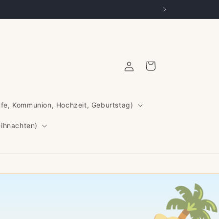
Einloggen
Warenkorb
ufe, Kommunion, Hochzeit, Geburtstag)
eihnachten)
