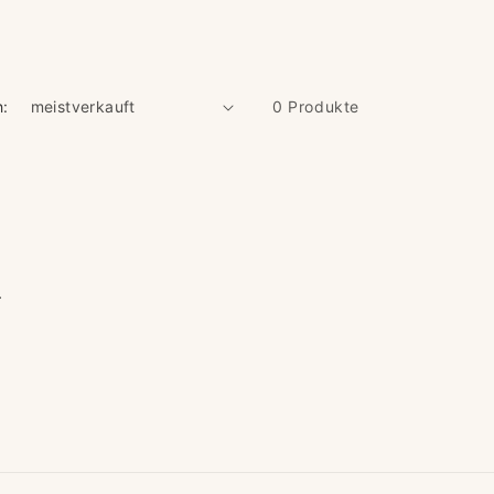
h:
0 Produkte
e