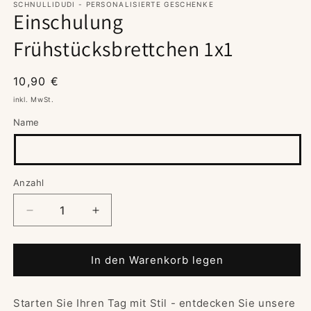
SCHNULLIDUDI - PERSONALISIERTE GESCHENKE
Einschulung
Frühstücksbrettchen 1x1
Normaler
10,90 €
Preis
inkl. MwSt.
Name
Anzahl
Verringere
Erhöhe
die
die
Menge
Menge
für
für
In den Warenkorb legen
Einschulung
Einschulung
Frühstücksbrettchen
Frühstücksbrettchen
Starten Sie Ihren Tag mit Stil - entdecken Sie unsere
1x1
1x1