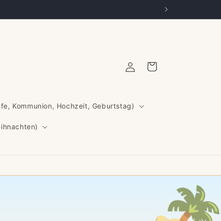
Einloggen
Warenkorb
ufe, Kommunion, Hochzeit, Geburtstag)
eihnachten)
