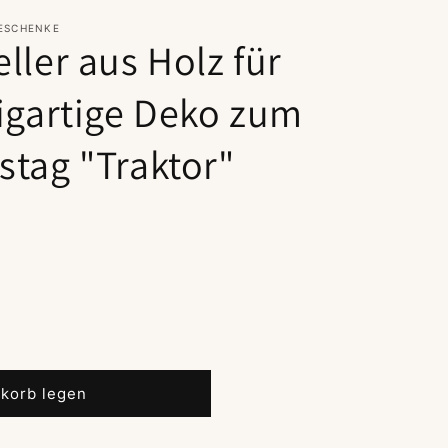
GESCHENKE
ller aus Holz für
zigartige Deko zum
stag "Traktor"
korb legen
ller