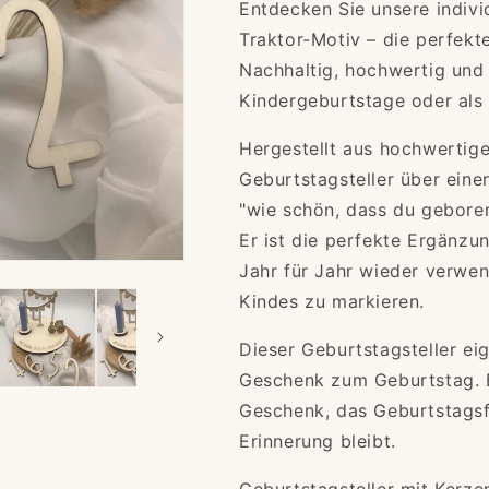
Entdecken Sie unsere indivi
Holz
Holz
für
für
Traktor-Motiv – die perfekt
Kinder
Kinder
Nachhaltig, hochwertig und p
–
–
Kindergeburtstage oder als
Einzigartige
Einzigartige
Deko
Deko
zum
zum
Hergestellt aus hochwertige
Kindergeburtstag
Kindergeburts
Geburtstagsteller über eine
&quot;Traktor&quot;
&quot;Traktor
"wie schön, dass du geboren
Er ist die perfekte Ergänzu
Jahr für Jahr wieder verwen
Kindes zu markieren.
Dieser Geburtstagsteller ei
Geschenk zum Geburtstag. E
Geschenk, das Geburtstagsf
Erinnerung bleibt.