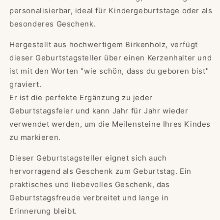
–
–
personalisierbar, ideal für Kindergeburtstage oder als
Einzigartige
Einzigartige
Deko
Deko
besonderes Geschenk.
zum
zum
Kindergeburtstag
Kindergeburtstag
Hergestellt aus hochwertigem Birkenholz, verfügt
&quot;Ballerina&quot;
&quot;Ballerina&quot;
dieser Geburtstagsteller über einen Kerzenhalter und
ist mit den Worten "wie schön, dass du geboren bist"
graviert.
Er ist die perfekte Ergänzung zu jeder
Geburtstagsfeier und kann Jahr für Jahr wieder
verwendet werden, um die Meilensteine Ihres Kindes
zu markieren.
Dieser Geburtstagsteller eignet sich auch
hervorragend als Geschenk zum Geburtstag. Ein
praktisches und liebevolles Geschenk, das
Geburtstagsfreude verbreitet und lange in
Erinnerung bleibt.