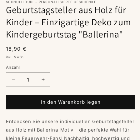
SCHNULLIDUDI - PERSONALISIERTE GESCHENKE
Geburtstagsteller aus Holz für
Kinder – Einzigartige Deko zum
Kindergeburtstag "Ballerina"
Normaler
18,90 €
Preis
inkl. MwSt.
Anzahl
Verringere
Erhöhe
die
die
Menge
Menge
für
für
In den Warenkorb legen
Geburtstagsteller
Geburtstagsteller
aus
aus
Entdecken Sie unsere individuellen Geburtstagsteller
Holz
Holz
für
für
aus Holz mit Ballerina-Motiv – die perfekte Wahl für
Kinder
Kinder
kleine Feuerwehr-Fans! Nachhaltig, hochwertig und