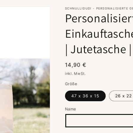
SCHNULLIDUDI - PERSONALISIERTE 
Personalisier
Einkauftasc
| Jutetasche 
Normaler
14,90 €
Preis
inkl. MwSt.
Größe
47 x 36 x 15
26 x 22 
Name