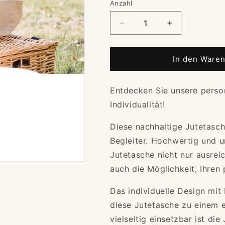
Anzahl
Verringere
Erhöhe
die
die
Menge
Menge
für
für
In den Waren
Personalisierte
Personalisiert
Jutetasche
Jutetasche
Entdecken Sie unsere persona
|
|
Einkauftasche
Einkauftasch
Individualität!
mit
mit
Wunschname
Wunschname
Diese nachhaltige Jutetasc
|
|
Begleiter. Hochwertig und um
Jutetasche
Jutetasche
|
|
Jutetasche nicht nur ausreic
Einkaufsshopper
Einkaufsshop
auch die Möglichkeit, Ihren 
Das individuelle Design mi
diese Jutetasche zu einem e
vielseitig einsetzbar ist die