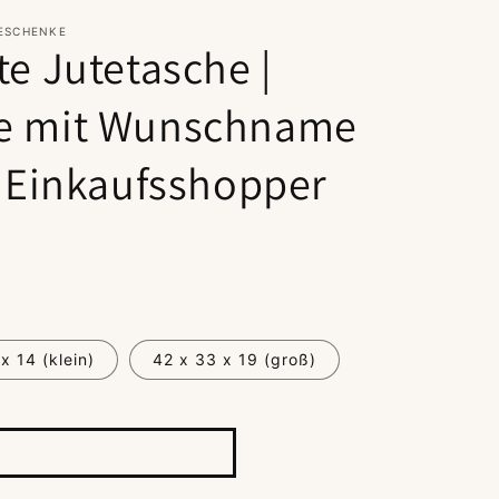
GESCHENKE
te Jutetasche |
he mit Wunschname
| Einkaufsshopper
x 14 (klein)
42 x 33 x 19 (groß)