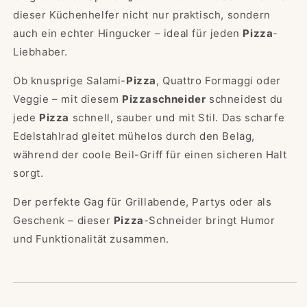
der
der
dieser Küchenhelfer nicht nur praktisch, sondern
Pizzaschlitzer
Pizzaschlitzer
–
–
auch ein echter Hingucker – ideal für jeden
Pizza
-
Witziges
Witziges
Liebhaber.
Geschenk
Geschenk
für
für
Ob knusprige Salami-
Pizza
, Quattro Formaggi oder
Pizza-
Pizza-
Veggie – mit diesem
Pizzaschneider
schneidest du
Fans
Fans
jede
Pizza
schnell, sauber und mit Stil. Das scharfe
Edelstahlrad gleitet mühelos durch den Belag,
während der coole Beil-Griff für einen sicheren Halt
sorgt.
Der perfekte Gag für Grillabende, Partys oder als
Geschenk – dieser
Pizza
-Schneider bringt Humor
und Funktionalität zusammen.