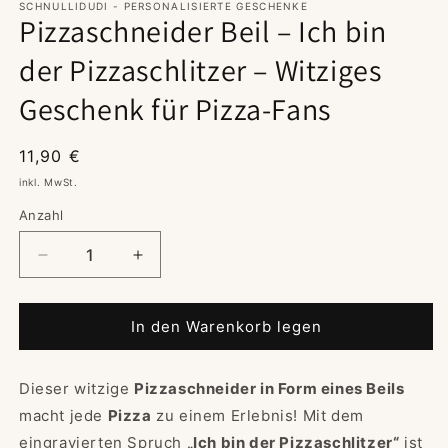
SCHNULLIDUDI - PERSONALISIERTE GESCHENKE
Pizzaschneider Beil – Ich bin
der Pizzaschlitzer – Witziges
Geschenk für Pizza-Fans
Normaler
11,90 €
Preis
inkl. MwSt.
Anzahl
Verringere
Erhöhe
die
die
Menge
Menge
für
für
In den Warenkorb legen
Pizzaschneider
Pizzaschneider
Beil
Beil
Dieser witzige
–
Pizzaschneider in Form eines Beils
–
Ich
Ich
macht jede
Pizza
zu einem Erlebnis! Mit dem
bin
bin
eingravierten Spruch
„Ich bin der Pizzaschlitzer“
ist