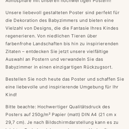
Atmosphäre mit unseren hochwertigen Postern!
Kinderzimmer
Kinderzimmer
|Babyzimmer
|Babyzimmer
Unsere liebevoll gestalteten Poster sind perfekt für
|
|
die Dekoration des Babyzimmers und bieten eine
Poster
Poster
Vielzahl von Designs, die die Fantasie Ihres Kindes
|DIN
|DIN
A4
A4
regenerieren.
Von niedlichen Tieren über
|
|
farbenfrohe Landschaften bis hin zu inspirierenden
Dekoration
Dekoration
Zitaten – entdecken Sie jetzt unsere vielfältige
Auswahl an Postern und verwandeln Sie das
Babyzimmer in einen einzigartigen Rückzugsort.
Bestellen Sie noch heute das Poster und schaffen Sie
eine liebevolle und inspirierende Umgebung für Ihr
Kind!
Bitte beachte: Hochwertiger Qualitätsdruck des
Posters auf 250g/m² Papier (matt) DIN A4 (21 cm x
29,7 cm).
Je nach Bildschirmdarstellung kann es zu