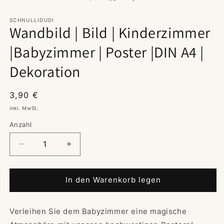
M
ö
SCHNULLIDUDI
Wandbild | Bild | Kinderzimmer
|Babyzimmer | Poster |DIN A4 |
Dekoration
Normaler
3,90 €
Preis
inkl. MwSt.
Anzahl
Verringere
Erhöhe
die
die
Menge
Menge
für
für
In den Warenkorb legen
Wandbild
Wandbild
|
|
Verleihen Sie dem Babyzimmer eine magische
Bild
Bild
|
|