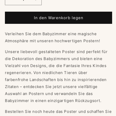
Verringere
Erhöhe
die
die
Menge
Menge
für
für
In den Warenkorb legen
Wandbild
Wandbild
|
|
Verleihen Sie dem Babyzimmer eine magische
Bild
Bild
|
|
Atmosphäre mit unseren hochwertigen Postern!
Kinderzimmer
Kinderzimmer
|Babyzimmer
|Babyzimmer
Unsere liebevoll gestalteten Poster sind perfekt für
|
|
die Dekoration des Babyzimmers und bieten eine
Poster
Poster
Vielzahl von Designs, die die Fantasie Ihres Kindes
|DIN
|DIN
A4
A4
regenerieren.
Von niedlichen Tieren über
|
|
farbenfrohe Landschaften bis hin zu inspirierenden
Dekoration
Dekoration
Zitaten – entdecken Sie jetzt unsere vielfältige
Auswahl an Postern und verwandeln Sie das
Babyzimmer in einen einzigartigen Rückzugsort.
Bestellen Sie noch heute das Poster und schaffen Sie