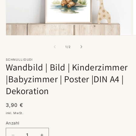
Medien
M
1
2
in
in
von
1
/
2
Modal
M
öffnen
ö
SCHNULLIDUDI
Wandbild | Bild | Kinderzimmer
|Babyzimmer | Poster |DIN A4 |
Dekoration
Normaler
3,90 €
Preis
inkl. MwSt.
Anzahl