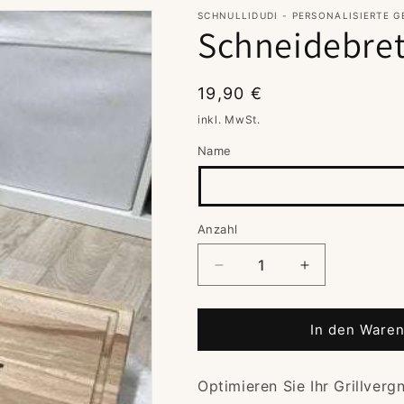
SCHNULLIDUDI - PERSONALISIERTE 
Schneidebrett
Normaler
19,90 €
Preis
inkl. MwSt.
Name
Anzahl
Verringere
Erhöhe
die
die
Menge
Menge
für
für
In den Waren
Schneidebrett
Schneidebrett
/
/
Optimieren Sie Ihr Grillver
Grillbrett
Grillbrett