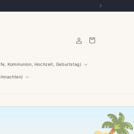
Einloggen
Warenkorb
ufe, Kommunion, Hochzeit, Geburtstag)
eihnachten)
