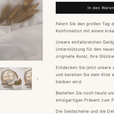
Menge
Menge
für
für
In den Waren
Geldgeschenk
Geldgeschen
Taufe
Taufe
Feiern Sie den großen Tag 
|
|
Kommunion
Kommunion
Konfirmation mit einem kre
|
|
Firmung
Firmung
Unsere einfallsreichen Geld
|
|
Unterstützung für den neue
Konfirmation
Konfirmation
originelle Kunst, Ihre Glüc
Entdecken Sie jetzt unsere 
und bereiten Sie dem Kind e
bleiben wird.
Bestellen Sie noch heute un
einzigartigen Präsent zum F
Die Geldscheine und die Dek