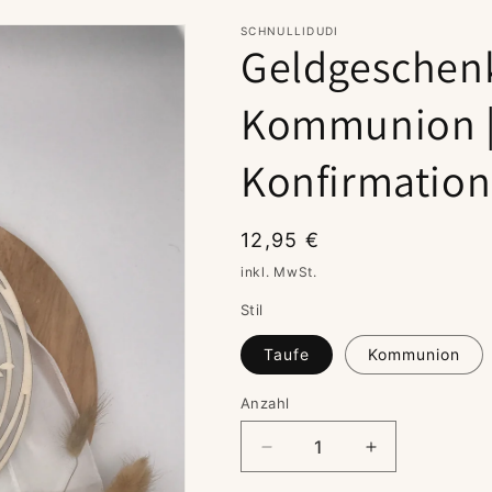
SCHNULLIDUDI
Geldgeschenk
Kommunion |
Konfirmation
Normaler
12,95 €
Preis
inkl. MwSt.
Stil
Taufe
Kommunion
Anzahl
Verringere
Erhöhe
die
die