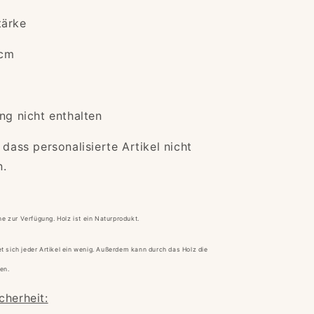
tärke
 cm
ng nicht enthalten
 dass personalisierte Artikel nicht
n.
ne zur Verfügung.
Holz ist ein Naturprodukt.
sich jeder Artikel ein wenig.
Außerdem kann durch das Holz die
en.
cherheit: