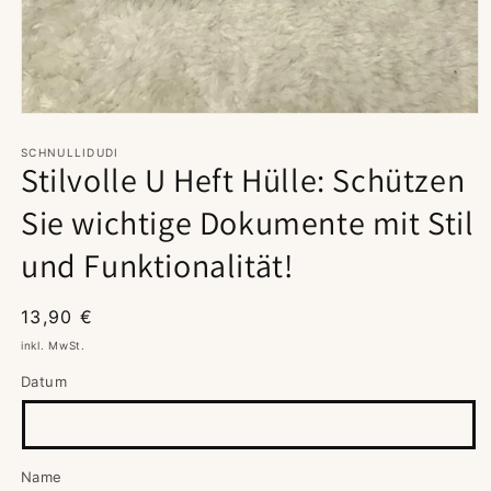
Medien
1
in
SCHNULLIDUDI
Stilvolle U Heft Hülle: Schützen
Modal
öffnen
Sie wichtige Dokumente mit Stil
und Funktionalität!
Normaler
13,90 €
Preis
inkl. MwSt.
Datum
Name