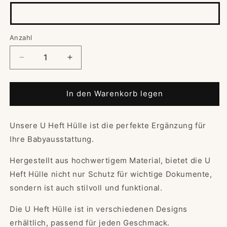
Anzahl
Verringere
Erhöhe
die
die
Menge
Menge
für
für
In den Warenkorb legen
Stilvolle
Stilvolle
U
U
Unsere U Heft Hülle ist die perfekte Ergänzung für
Heft
Heft
Hülle:
Hülle:
Ihre Babyausstattung.
Schützen
Schützen
Sie
Sie
Hergestellt aus hochwertigem Material, bietet die U
wichtige
wichtige
Heft Hülle nicht nur Schutz für wichtige Dokumente,
Dokumente
Dokumente
sondern ist auch stilvoll und funktional.
mit
mit
Stil
Stil
Die U Heft Hülle ist in verschiedenen Designs
und
und
Funktionalität!
Funktionalität!
erhältlich, passend für jeden Geschmack.