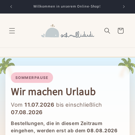
Direkt
zum
Willkommen in unserem Online-Shop!
Inhalt
Warenkorb
🌴

SOMMERPAUSE
Wir machen Urlaub
Vom
11.07.2026
bis einschließlich
07.08.2026
Bestellungen, die in diesem Zeitraum
eingehen, werden erst ab dem
08.08.2026