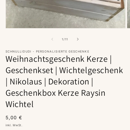
Medien
M
1
2
in
in
von
1
/
11
Modal
M
öffnen
ö
SCHNULLIDUDI - PERSONALISIERTE GESCHENKE
Weihnachtsgeschenk Kerze |
Geschenkset | Wichtelgeschenk
| Nikolaus | Dekoration |
Geschenkbox Kerze Raysin
Wichtel
Normaler
5,00 €
Preis
inkl. MwSt.