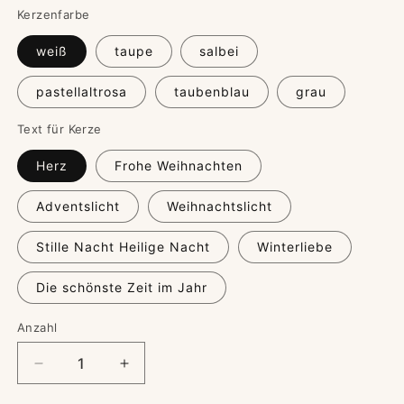
Kerzenfarbe
weiß
taupe
salbei
pastellaltrosa
taubenblau
grau
Text für Kerze
Herz
Frohe Weihnachten
Adventslicht
Weihnachtslicht
Stille Nacht Heilige Nacht
Winterliebe
Die schönste Zeit im Jahr
Anzahl
Verringere
Erhöhe
die
die