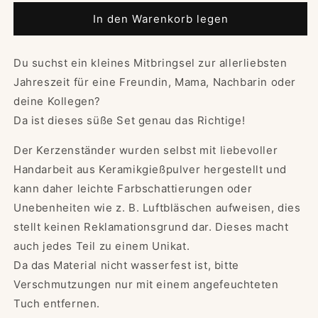
Menge
Menge
für
für
In den Warenkorb legen
Weihnachtsgeschenk
Weihnachtsgeschenk
Kerze
Kerze
Du suchst ein kleines Mitbringsel zur allerliebsten
|
|
Geschenkset
Geschenkset
Jahreszeit für eine Freundin, Mama, Nachbarin oder
|
|
deine Kollegen?
Wichtelgeschenk
Wichtelgeschenk
Da ist dieses süße Set genau das Richtige!
|
|
Nikolaus
Nikolaus
Der Kerzenständer wurden selbst mit liebevoller
|
|
Dekoration
Dekoration
Handarbeit aus Keramikgießpulver hergestellt und
|
|
kann daher leichte Farbschattierungen oder
Geschenkbox
Geschenkbox
Unebenheiten wie z. B. Luftbläschen aufweisen, dies
Kerze
Kerze
stellt keinen Reklamationsgrund dar. Dieses macht
Raysin
Raysin
Wichtel
Wichtel
auch jedes Teil zu einem Unikat.
Da das Material nicht wasserfest ist, bitte
Verschmutzungen nur mit einem angefeuchteten
Tuch entfernen.