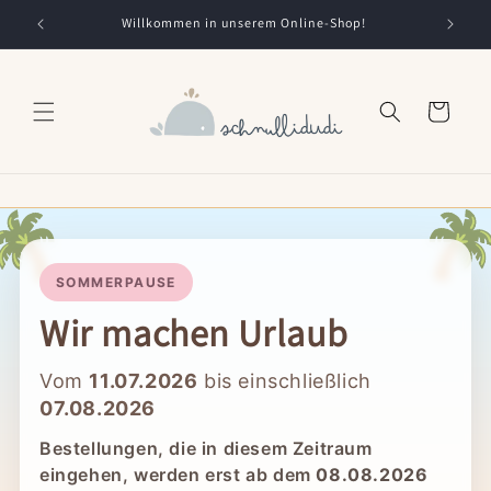
Direkt
zum
Willkommen in unserem Online-Shop!
Inhalt
Warenkorb
🌴

SOMMERPAUSE
Wir machen Urlaub
Vom
11.07.2026
bis einschließlich
07.08.2026
Bestellungen, die in diesem Zeitraum
eingehen, werden erst ab dem
08.08.2026