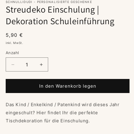
SCHNULLIDUDI - PERSONALISIERTE GESCHENKE
Streudeko Einschulung |
Dekoration Schuleinführung
Normaler
5,90 €
Preis
inkl. MwSt.
Anzahl
Verringere
Erhöhe
die
die
Menge
Menge
für
für
In den Warenkorb legen
Streudeko
Streudeko
Einschulung
Einschulung
Das Kind / Enkelkind / Patenkind wird dieses Jahr
|
|
Dekoration
Dekoration
eingeschult? Hier findet Ihr die perfekte
Schuleinführung
Schuleinführung
Tischdekoration für die Einschulung.