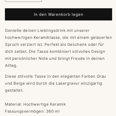
die
die
Menge
Menge
für
für
In den Warenkorb legen
Keramiktasse
Keramiktasse
|
|
Genieße deinen Lieblingsdrink mit unserer
Kaffeetasse
Kaffeetasse
&quot;Ohne
&quot;Ohne
hochwertigen Keramiktasse, die mit einem gelaserten
Kaffee
Kaffee
Spruch verziert ist. Perfekt als Geschenk oder für
ohne
ohne
dich selbst. Die Tasse kombiniert stilvolles Design
mich&quot;
mich&quot;
mit persönlicher Note und bringt Freude in deinen
Alltag.
Diese stilvolle Tasse in den eleganten Farben Grau
und Beige wird durch die Lasergravur einzigartig
gestaltet.
Material: Hochwertige Keramik
Fassungsvermögen: 360 ml