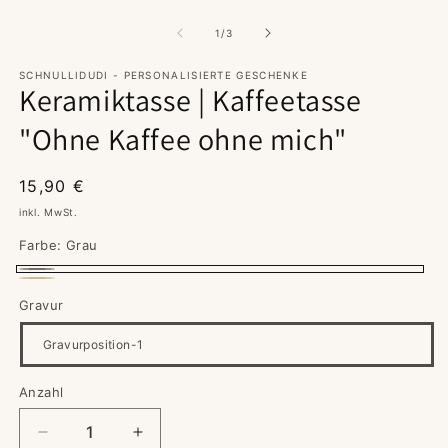
Medien
in
1
M
in
von
1
/
3
ö
Modal
öffnen
SCHNULLIDUDI - PERSONALISIERTE GESCHENKE
Keramiktasse | Kaffeetasse
"Ohne Kaffee ohne mich"
Normaler
15,90 €
Preis
inkl. MwSt.
Farbe:
Grau
Grau
Beige
Gravur
Anzahl
Verringere
Erhöhe