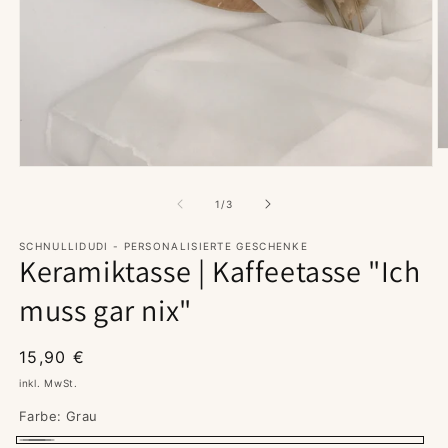
M
2
Medien
in
1
M
in
von
1
/
3
ö
Modal
öffnen
SCHNULLIDUDI - PERSONALISIERTE GESCHENKE
Keramiktasse | Kaffeetasse "Ich
muss gar nix"
Normaler
15,90 €
Preis
inkl. MwSt.
Farbe:
Grau