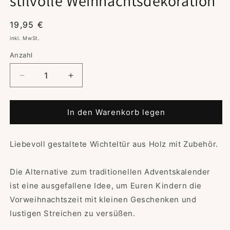
stilvolle Weihnachtsdekoration
Normaler
19,95 €
Preis
inkl. MwSt.
Anzahl
Verringere
Erhöhe
die
die
Menge
Menge
für
für
In den Warenkorb legen
Wichteltür
Wichteltür
mit
mit
Liebevoll gestaltete Wichteltür aus Holz mit Zubehör.
Zubehör
Zubehör
-
-
stilvolle
stilvolle
Die Alternative zum traditionellen Adventskalender
Weihnachtsdekoration
Weihnachtsdekoration
ist eine ausgefallene Idee, um Euren Kindern die
Vorweihnachtszeit mit kleinen Geschenken und
lustigen Streichen zu versüßen.